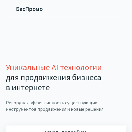
БасПромо
Сайт в подарок
Контекст в подарок
Уникальные AI технологии
Поисковая оптимизация
для продвижения бизнеса
Контекстная реклама
в интернете
Разработка сайтов
Социальные сети
Рекордная эффективность существующих
инструментов продвижения и новые решения
Главная
О компании